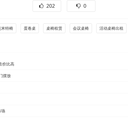
202
0
克米特椅
蛋卷桌
桌椅租赁
会议桌椅
活动桌椅出租
性价比高
上门摆放
布场