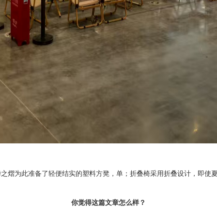
华之熠为此准备了轻便结实的塑料方凳，单
；折叠椅
采用
折叠
设计，
即使
你觉得这篇文章怎么样？