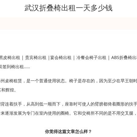
武汉折叠椅出租一天多少钱
椅出租 | 贵宾椅出租 |宴会椅出租 | 冷餐会椅子出租 | ABS折叠椅出租
到椅出租.....
郑州桌椅租赁，是一个普通使用状态。椅子是存在的，因为至少在早王朝
富和辉煌。
圈背连着扶手，从高到低一顺而下，座靠时可使人的臂膀都倚着圈形的扶
后来逐渐发展为专门在室内使用的圈椅。它和交椅所不同的是不用交叉腿
你觉得这篇文章怎么样？