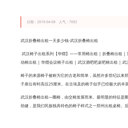
日期：2019-04-09 人气：7092
武汉折叠椅出租一天多少钱-武汉折叠椅出租
武汉椅子出租系列【华熠】——常用椅出租 | 折叠椅出租 | 黑皮
动椅出租 | 华熠会议椅子出租 | 武汉酒吧吧桌吧椅出租 | 武汉签
椅子的来源椅子被称为它的古老和简单，虽然许多世纪以来
子座位有时高仅25厘米。在古埃及的椅子似乎已经极大的丰
武汉折叠椅出租—圈椅，由交椅发展而来。最明显的特征是
劲健，是我们民族独具特色的椅子样式之一郑州出租桌椅。