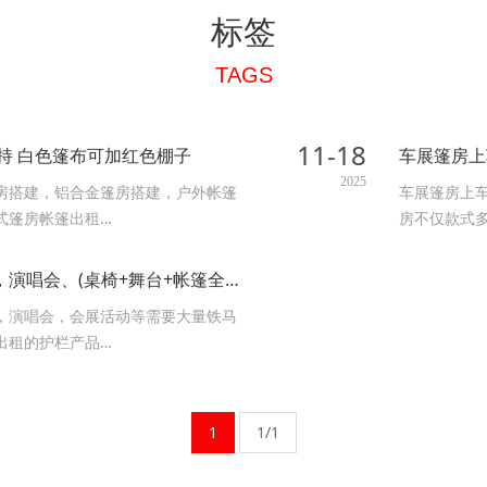
标签
TAGS
11-18
持 白色篷布可加红色棚子
车展篷房上
2025
房搭建，铝合金篷房搭建，户外帐篷
车展篷房上
式篷房帐篷出租…
房不仅款式
武汉铁马护栏＋隔离护栏出租，演唱会、(桌椅+舞台+帐篷全覆盖)
，演唱会，会展活动等需要大量铁马
出租的护栏产品…
1
1/1