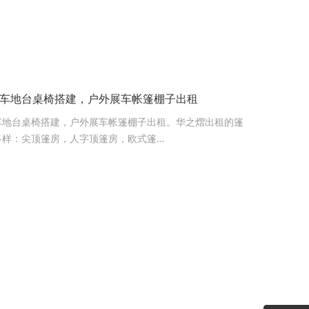
车地台桌椅搭建，户外展车帐篷棚子出租
车地台桌椅搭建，户外展车帐篷棚子出租。华之熠出租的篷
多样：尖顶篷房，人字顶篷房，欧式篷…